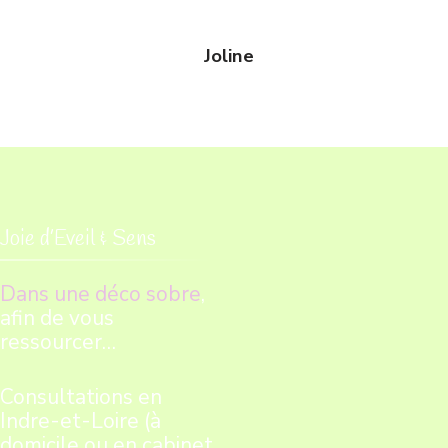
Joline
Joie d’Eveil & Sens
Dans une déco sobre
,
afin de vous
ressourcer…
Consultations en
Indre-et-Loire (à
domicile ou en cabinet