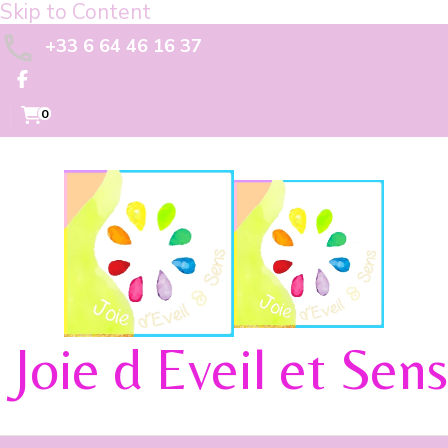
Skip to Content
+33 6 64 46 16 37
0
Joie d Eveil et Sens