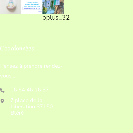
oplus_32
Coordonnées
Pensez à prendre rendez-
vous...
06 64 46 16 37
7 place de la
Libération 37150
Bléré