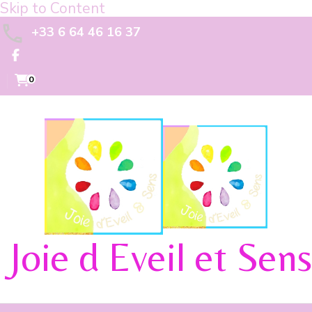
Skip to Content
+33 6 64 46 16 37
0
Joie d Eveil et Sens