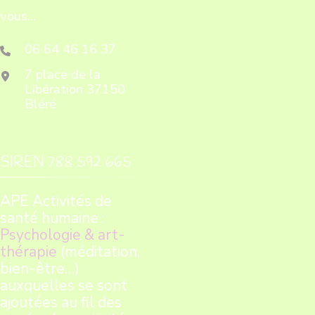
vous...
06 64 46 16 37
7 place de la
Libération 37150
Bléré
SIREN 788 592 665
APE Activités de
santé humaine :
Psychologie & art-
thérapie
(méditation,
bien-être…)
auxquelles se sont
ajoutées au fil des