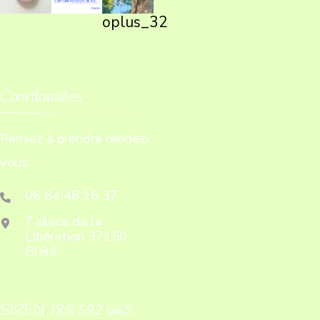
oplus_32
Coordonnées
Pensez à prendre rendez-
vous...
06 64 46 16 37
7 place de la
Libération 37150
Bléré
SIREN 788 592 665