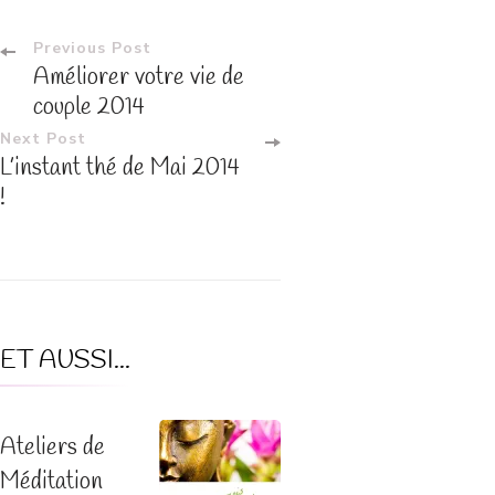
Post
Previous Post
Améliorer votre vie de
Navigation
couple 2014
Next Post
L’instant thé de Mai 2014
!
ET AUSSI...
Ateliers de
Méditation