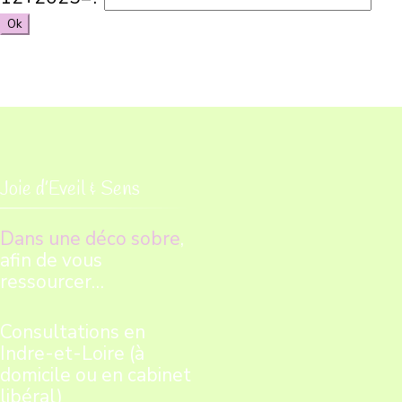
Joie d’Eveil & Sens
Dans une déco sobre
,
afin de vous
ressourcer…
Consultations en
Indre-et-Loire (à
domicile ou en cabinet
libéral)