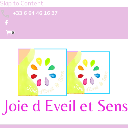
Skip to Content
+33 6 64 46 16 37
0
Joie d Eveil et Sens