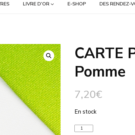
RES
LIVRE D’OR
E-SHOP
DES RENDEZ-V
CARTE P
🔍
Pomme
7,20
€
En stock
quantité
de