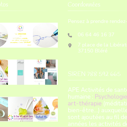
tos
Coordonnées
Pensez à prendre rendez-
06 64 46 16 37
7 place de la Libérat
37150 Bléré
SIREN 788 592 665
APE Activités de sant
humaine :
Psychologie
art-thérapie
(méditati
bien-être…) auxquell
sont ajoutées au fil d
années les activités d