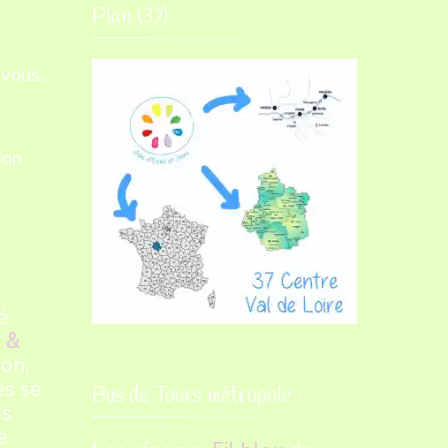
Plan (37)
vous...
ion
é
 &
on,
es se
Bus de Tours métropole :
es
e