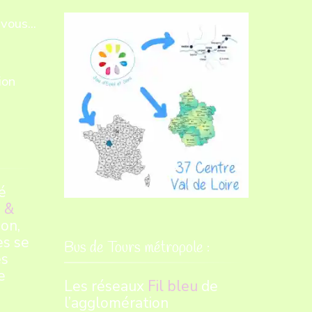
vous...
ion
é
 &
on,
es se
Bus de Tours métropole :
es
e
Les réseaux
Fil bleu
de
l’agglomération