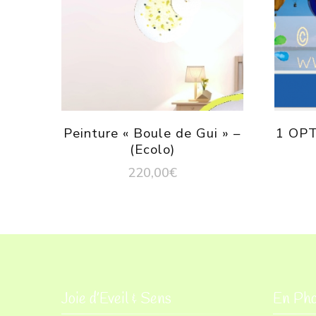
Peinture « Boule de Gui » –
1 OPT
(Ecolo)
220,00
€
Joie d’Eveil & Sens
En Pho