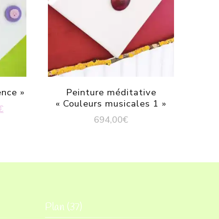
ence »
Peinture méditative
« Couleurs musicales 1 »
Le
€
694,00
€
prix
actuel
est :
.
132,00€.
Plan (37)