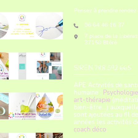
Pensez à prendre rendez-
06 64 46 16 37
7 place de la Libérat
37150 Bléré
SIREN 788 592 665
APE Activités de sant
humaine :
Psychologie
art-thérapie
(méditati
bien-être…) auxquell
sont ajoutées au fil d
années les activités d
coach déco