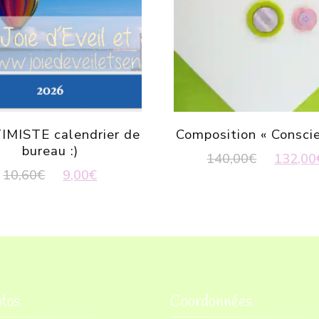
IMISTE calendrier de
Composition « Consci
bureau :)
Le
140,00
€
132,00
Le
Le
10,60
€
9,00
€
prix
prix
prix
initial
initial
actuel
était :
était :
est :
140,00€
10,60€.
9,00€.
tos
Coordonnées