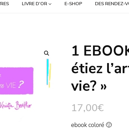
RES
LIVRE D’OR
E-SHOP
DES RENDEZ-V
1 EBOOK
🔍
étiez l’a
vie? »
17,00
€
ebook coloré 🙂