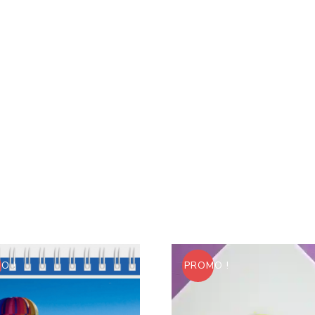
O !
PROMO !