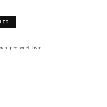
NIER
ent personnel
,
Livre