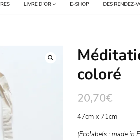
RES
LIVRE D’OR
E-SHOP
DES RENDEZ-V
Méditati
🔍
coloré
20,70
€
47cm x 71cm
(Ecolabels : made in 