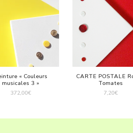
inture « Couleurs
CARTE POSTALE R
musicales 3 »
Tomates
372,00
€
7,20
€