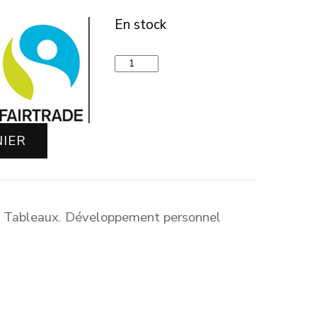
En stock
quantité
de
Méditation
Tote
Bag
NIER
coloré
& Tableaux
,
Développement personnel