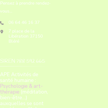
Pensez à prendre rendez-
vous...
06 64 46 16 37
7 place de la
Libération 37150
Bléré
SIREN 788 592 665
APE Activités de
santé humaine :
Psychologie & art-
thérapie
(méditation,
bien-être…)
auxquelles se sont