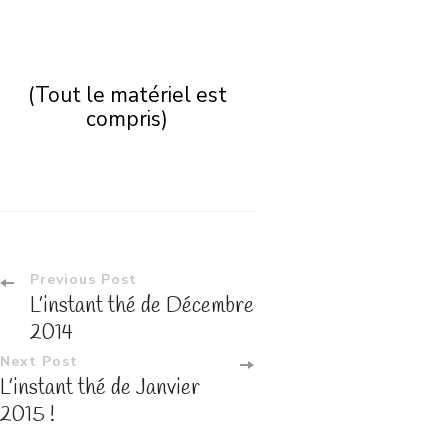
(Tout le matériel est
compris)
Post
Previous Post
L’instant thé de Décembre
Navigation
2014
Next Post
L’instant thé de Janvier
2015 !