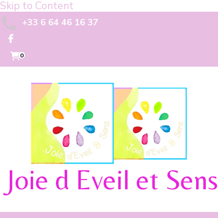
Skip to Content
+33 6 64 46 16 37
0
Joie d Eveil et Sens