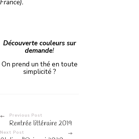
France).
Découverte couleurs sur
demande
!
On prend un thé en toute
simplicité ?
Post
Previous Post
Rentrée littéraire 2019
Navigation
Next Post