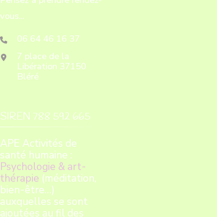
Pensez à prendre rendez-
vous...
06 64 46 16 37
7 place de la
Libération 37150
Bléré
SIREN 788 592 665
APE Activités de
santé humaine :
Psychologie & art-
thérapie
(méditation,
bien-être…)
auxquelles se sont
ajoutées au fil des