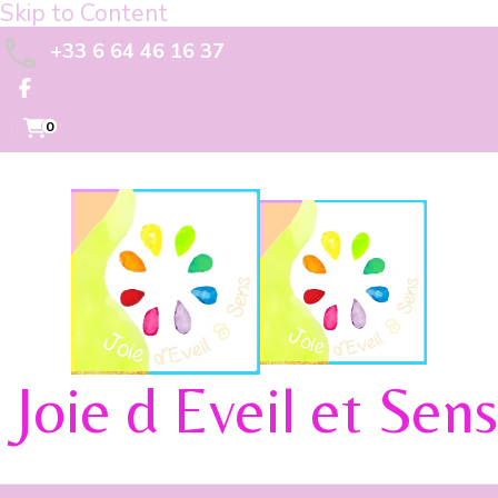
Skip to Content
+33 6 64 46 16 37
0
Joie d Eveil et Sens