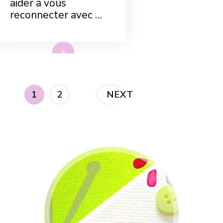
aider à vous
reconnecter avec …
Lire plus
Pagination
PAGE
PAGE
1
2
NEXT
des
publications