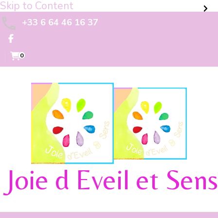
Skip to Content
+33 6 64 46 16 37
0
Joie d Eveil et Sens