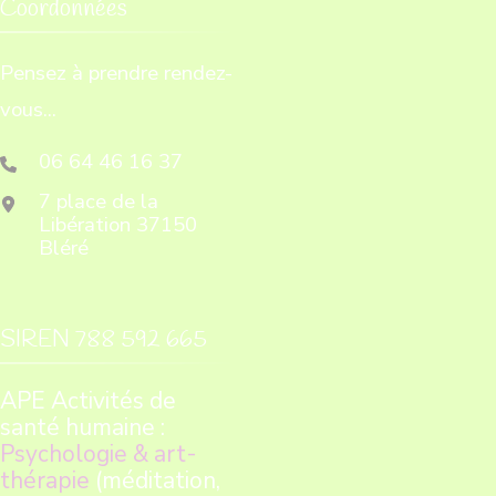
Coordonnées
Pensez à prendre rendez-
vous...
06 64 46 16 37
7 place de la
Libération 37150
Bléré
SIREN 788 592 665
APE Activités de
santé humaine :
Psychologie & art-
thérapie
(méditation,